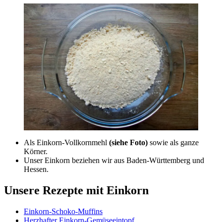
Als Einkorn-Vollkornmehl
(siehe Foto)
sowie als ganze
Körner.
Unser Einkorn beziehen wir aus Baden-Württemberg und
Hessen.
Unsere Rezepte mit Einkorn
Einkorn-Schoko-Muffins
Herzhafter Einkorn-Gemüseeintopf