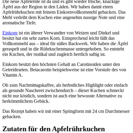
Die neue Apfelernte ist da und es gibt wieder frische, knackige
Äpfel aus der Region in den Läden. Wir haben damit einen
Apfelrührkuchen mit feinem Einkornvollkornmehl gebacken. Das
Mehl verleiht dem Kuchen eine angenehm nussige Note und eine
aromatische Tiefe.
Einkorn
ist ein älterer Verwandter von Weizen und Dinkel und
besitzt hat ein sehr zartes Korn. Entsprechend leicht fällt das
Vollkornmehl aus – ideal für süßes Backwerk. Wir haben die Äpfel
geraspelt und in die Rührkuchenmasse untergehoben. So entsteht
ein Kuchen, der rustikal und zugleich herrlich saftig ist.
Einkorn besitzt den höchsten Gehalt an Carotinoiden unter den
Getreidearten. Betacarotin beispielsweise ist eine Vorstufe des von
Vitamin A.
Ob zum Nachmittagskaffee, als herbstliches Highlight oder einfach
als gesunde Nascherei zwischendurch – dieser Kuchen schmeckt
nicht nur köstlich, sondern ist auch eine bewusste Alternative zu
herkömmlichem Gebäck.
Das Rezept haben wir mit einer Springform mit 24 cm Durchmesser
gebacken.
Zutaten
für den Apfelrührkuchen