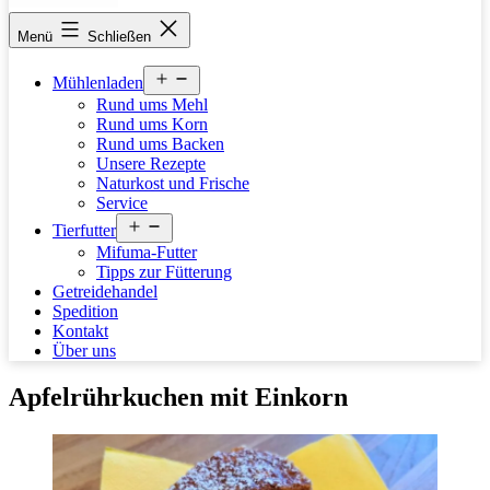
stettfelder-
Menü
Schließen
muehle.de
Menü
Mühlenladen
öffnen
Rund ums Mehl
Rund ums Korn
Rund ums Backen
Unsere Rezepte
Naturkost und Frische
Service
Menü
Tierfutter
öffnen
Mifuma-Futter
Tipps zur Fütterung
Getreidehandel
Spedition
Kontakt
Über uns
Apfelrührkuchen mit Einkorn