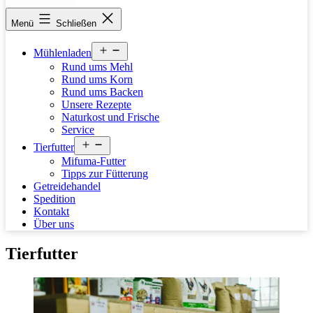
stettfelder-
Menü
Schließen
muehle.de
Menü
Mühlenladen
öffnen
Rund ums Mehl
Rund ums Korn
Rund ums Backen
Unsere Rezepte
Naturkost und Frische
Service
Menü
Tierfutter
öffnen
Mifuma-Futter
Tipps zur Fütterung
Getreidehandel
Spedition
Kontakt
Über uns
Tierfutter