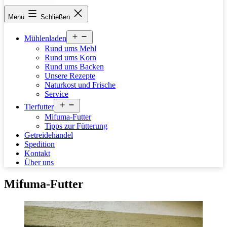
stettfelder-
Menü
Schließen
muehle.de
Menü
Mühlenladen
öffnen
Rund ums Mehl
Rund ums Korn
Rund ums Backen
Unsere Rezepte
Naturkost und Frische
Service
Menü
Tierfutter
öffnen
Mifuma-Futter
Tipps zur Fütterung
Getreidehandel
Spedition
Kontakt
Über uns
Mifuma-Futter