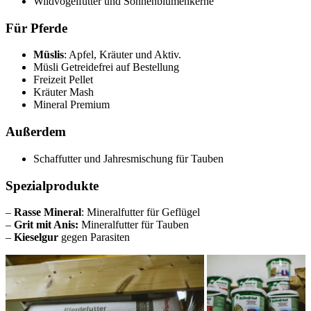
Wildvogelfutter und Sonnenblumenkerne
Für Pferde
Müslis
: Apfel, Kräuter und Aktiv.
Müsli Getreidefrei auf Bestellung
Freizeit Pellet
Kräuter Mash
Mineral Premium
Außerdem
Schaffutter und Jahresmischung für Tauben
Spezialprodukte
–
Rasse Mineral
: Mineralfutter für Geflügel
–
Grit mit Anis:
Mineralfutter für Tauben
–
Kieselgur
gegen Parasiten