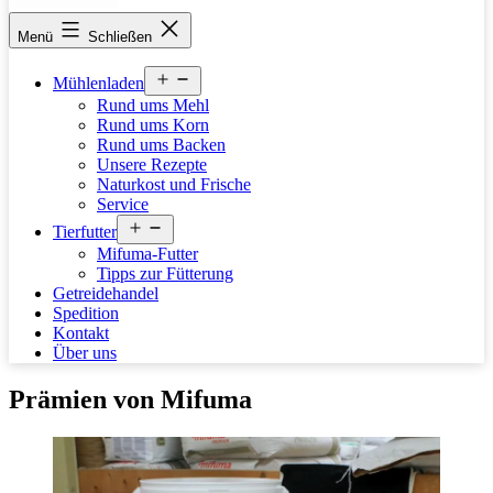
stettfelder-
Menü
Schließen
muehle.de
Menü
Mühlenladen
öffnen
Rund ums Mehl
Rund ums Korn
Rund ums Backen
Unsere Rezepte
Naturkost und Frische
Service
Menü
Tierfutter
öffnen
Mifuma-Futter
Tipps zur Fütterung
Getreidehandel
Spedition
Kontakt
Über uns
Prämien von Mifuma