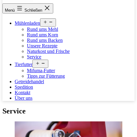
stettfelder-
Menü
Schließen
muehle.de
Menü
Mühlenladen
öffnen
Rund ums Mehl
Rund ums Korn
Rund ums Backen
Unsere Rezepte
Naturkost und Frische
Service
Menü
Tierfutter
öffnen
Mifuma-Futter
Tipps zur Fütterung
Getreidehandel
Spedition
Kontakt
Über uns
Service