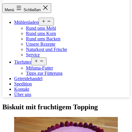
stettfelder-
Menü
Schließen
muehle.de
Menü
Mühlenladen
öffnen
Rund ums Mehl
Rund ums Korn
Rund ums Backen
Unsere Rezepte
Naturkost und Frische
Service
Menü
Tierfutter
öffnen
Mifuma-Futter
Tipps zur Fütterung
Getreidehandel
Spedition
Kontakt
Über uns
Biskuit mit fruchtigem Topping