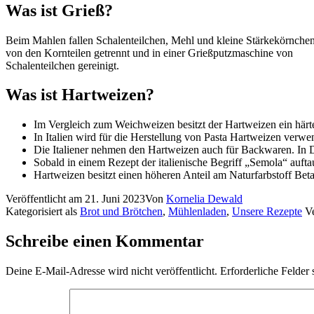
Was ist Grieß?
Beim Mahlen fallen Schalenteilchen, Mehl und kleine Stärkekörnchen 
von den Kornteilen getrennt und in einer Grießputzmaschine von
Schalenteilchen gereinigt.
Was ist Hartweizen?
Im Vergleich zum Weichweizen besitzt der Hartweizen ein härt
In Italien wird für die Herstellung von Pasta Hartweizen verwe
Die Italiener nehmen den Hartweizen auch für Backwaren. In D
Sobald in einem Rezept der italienische Begriff „Semola“ auft
Hartweizen besitzt einen höheren Anteil am Naturfarbstoff Beta
Veröffentlicht am
21. Juni 2023
Von
Kornelia Dewald
Kategorisiert als
Brot und Brötchen
,
Mühlenladen
,
Unsere Rezepte
V
Schreibe einen Kommentar
Deine E-Mail-Adresse wird nicht veröffentlicht.
Erforderliche Felder 