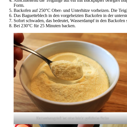
Anschließend die Teiglinge auf ein mit Backpapier belegtes Ba
Form.
Backofen auf 250°C Ober- und Unterhitze vorheizen. Die Teigl
Das Baguetteblech in den vorgeheizten Backofen in der unterste
Sofort schwaden, das bedeutet, Wasserdampf in den Backofen 
Bei 230°C für 25 Minuten backen.
Hartweizengrieß hat eine leicht gelbliche Farbe