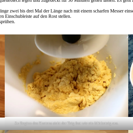
guetteblech legen und zugedeckt für 30 Minuten gehen lassen. Es geht 
inge zwei bis drei Mal der Länge nach mit einem scharfen Messer eins
n Einschubleiste auf den Rost stellen.
sprühen.
Zu Beginn des Knetens sieht der Teig fast wie ein Mürbeteig aus.