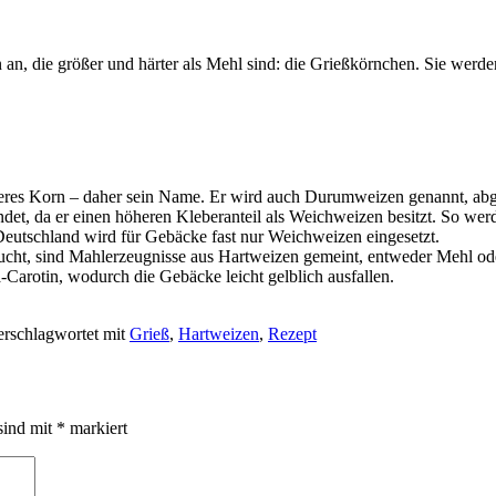
an, die größer und härter als Mehl sind: die Grießkörnchen. Sie werd
eres Korn – daher sein Name. Er wird auch Durumweizen genannt, abgele
ndet, da er einen höheren Kleberanteil als Weichweizen besitzt. So wer
eutschland wird für Gebäcke fast nur Weichweizen eingesetzt.
aucht, sind Mahlerzeugnisse aus Hartweizen gemeint, entweder Mehl od
-Carotin, wodurch die Gebäcke leicht gelblich ausfallen.
erschlagwortet mit
Grieß
,
Hartweizen
,
Rezept
sind mit
*
markiert