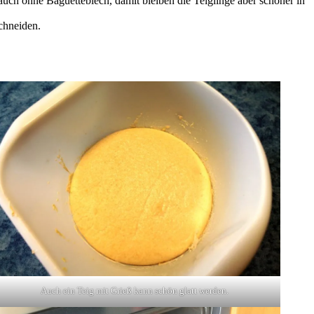
auch ohne Baguetteblech, damit bleiben die Teiglinge aber schöner in
chneiden.
Auch ein Teig mit Grieß kann schön glatt werden.