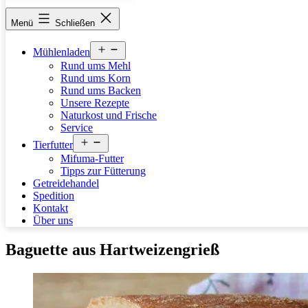
stettfelder-
Menü
Schließen
muehle.de
Menü
Mühlenladen
öffnen
Rund ums Mehl
Rund ums Korn
Rund ums Backen
Unsere Rezepte
Naturkost und Frische
Service
Menü
Tierfutter
öffnen
Mifuma-Futter
Tipps zur Fütterung
Getreidehandel
Spedition
Kontakt
Über uns
Baguette aus Hartweizengrieß