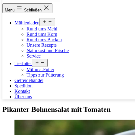
stettfelder-
Menü
Schließen
muehle.de
Menü
Mühlenladen
öffnen
Rund ums Mehl
Rund ums Korn
Rund ums Backen
Unsere Rezepte
Naturkost und Frische
Service
Menü
Tierfutter
öffnen
Mifuma-Futter
Tipps zur Fütterung
Getreidehandel
Spedition
Kontakt
Über uns
Pikanter Bohnensalat mit Tomaten