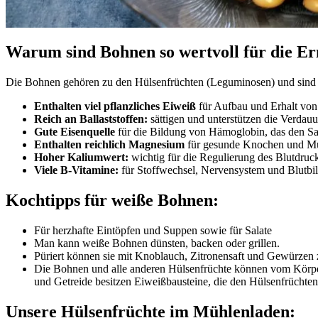
Warum sind Bohnen so wertvoll für die E
Die Bohnen gehören zu den Hülsenfrüchten (Leguminosen) und sind ei
Enthalten viel pflanzliches Eiweiß
für Aufbau und Erhalt vo
Reich an Ballaststoffen:
sättigen und unterstützen die Verdau
Gute Eisenquelle
für die Bildung von Hämoglobin, das den Saue
Enthalten reichlich Magnesium
für gesunde Knochen und M
Hoher Kaliumwert:
wichtig für die Regulierung des Blutdruck
Viele B-Vitamine:
für Stoffwechsel, Nervensystem und Blutbil
Kochtipps für weiße Bohnen:
Für herzhafte Eintöpfen und Suppen sowie für Salate
Man kann weiße Bohnen dünsten, backen oder grillen.
Püriert können sie mit Knoblauch, Zitronensaft und Gewürzen 
Die Bohnen und alle anderen Hülsenfrüchte können vom Körper
und Getreide besitzen Eiweißbausteine, die den Hülsenfrüchten 
Unsere Hülsenfrüchte im Mühlenladen: