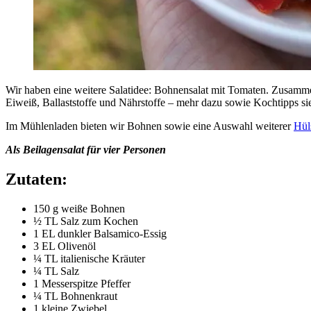
Wir haben eine weitere Salatidee: Bohnensalat mit Tomaten. Zusamm
Eiweiß, Ballaststoffe und Nährstoffe – mehr dazu sowie Kochtipps s
Im Mühlenladen bieten wir Bohnen sowie eine Auswahl weiterer
Hül
Als Beilagensalat für vier Personen
Zutaten:
150 g weiße Bohnen
½ TL Salz zum Kochen
1 EL dunkler Balsamico-Essig
3 EL Olivenöl
¼ TL italienische Kräuter
¼ TL Salz
1 Messerspitze Pfeffer
¼ TL Bohnenkraut
1 kleine Zwiebel