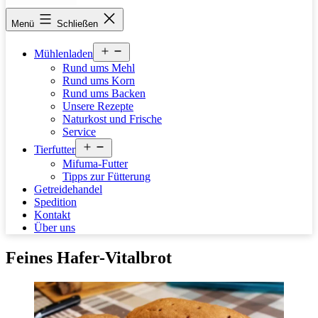
stettfelder-
Menü
Schließen
muehle.de
Menü
Mühlenladen
öffnen
Rund ums Mehl
Rund ums Korn
Rund ums Backen
Unsere Rezepte
Naturkost und Frische
Service
Menü
Tierfutter
öffnen
Mifuma-Futter
Tipps zur Fütterung
Getreidehandel
Spedition
Kontakt
Über uns
Feines Hafer-Vitalbrot