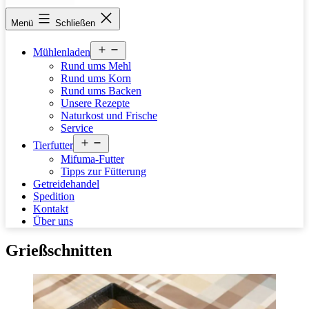
stettfelder-
Menü
Schließen
muehle.de
Menü
Mühlenladen
öffnen
Rund ums Mehl
Rund ums Korn
Rund ums Backen
Unsere Rezepte
Naturkost und Frische
Service
Menü
Tierfutter
öffnen
Mifuma-Futter
Tipps zur Fütterung
Getreidehandel
Spedition
Kontakt
Über uns
Grießschnitten