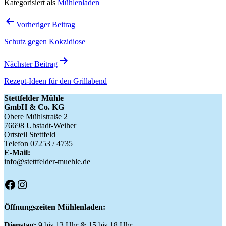
Kategorisiert als
Mühlenladen
Beitragsnavigation
Vorheriger Beitrag
Schutz gegen Kokzidiose
Nächster Beitrag
Rezept-Ideen für den Grillabend
Stettfelder Mühle
GmbH & Co. KG
Obere Mühlstraße 2
76698 Ubstadt-Weiher
Ortsteil Stettfeld
Telefon 07253 / 4735
E-Mail:
info@stettfelder-muehle.de
Facebook
Instagram
Öffnungszeiten Mühlenladen:
Dienstag:
9 bis 13 Uhr & 15 bis 18 Uhr