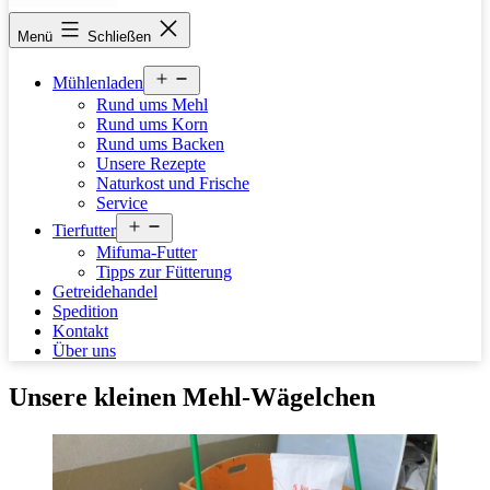
stettfelder-
Menü
Schließen
muehle.de
Menü
Mühlenladen
öffnen
Rund ums Mehl
Rund ums Korn
Rund ums Backen
Unsere Rezepte
Naturkost und Frische
Service
Menü
Tierfutter
öffnen
Mifuma-Futter
Tipps zur Fütterung
Getreidehandel
Spedition
Kontakt
Über uns
Unsere kleinen Mehl-Wägelchen