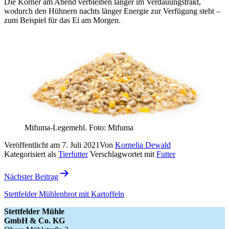
Die Körner am Abend verbleiben länger im Verdauungstrakt,
wodurch den Hühnern nachts länger Energie zur Verfügung steht –
zum Beispiel für das Ei am Morgen.
Mifuma-Legemehl. Foto: Mifuma
Veröffentlicht am
7. Juli 2021
Von
Kornelia Dewald
Kategorisiert als
Tierfutter
Verschlagwortet mit
Futter
Beitragsnavigation
Nächster Beitrag
Stettfelder Mühlenbrot mit Kartoffeln
Stettfelder Mühle
GmbH & Co. KG