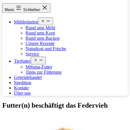
stettfelder-
Menü
Schließen
muehle.de
Menü
Mühlenladen
öffnen
Rund ums Mehl
Rund ums Korn
Rund ums Backen
Unsere Rezepte
Naturkost und Frische
Service
Menü
Tierfutter
öffnen
Mifuma-Futter
Tipps zur Fütterung
Getreidehandel
Spedition
Kontakt
Über uns
Futter(n) beschäftigt das Federvieh